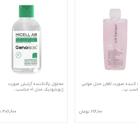
 کننده صورت لافارر مدل مولتی
محلول پاک‌کننده آرایش صورت
ناسب پ
...
ژنوبایوتیک مدل 01 مناسب
...
216,100
تومان
306,800
ت