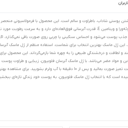
ربران
شتن پوستی شاداب، باطراوت و سالم است. این محصول با فرمولاسیونی منحصر 
فرد و ترکیبات مؤثر همچون هیالورونیک اسید، عصاره آلوئه‌ورا و ویتامین E، قدرت آبرسانی فوق‌العاده‌ای دارد و به سرعت رطوبت مورد
 جذب پوست می‌شود و احساس سنگینی یا چربی روی صورت باقی نمی‌گذارد. اگر 
این ژل ماسک بهترین انتخاب برای شماست. استفاده منظم از ژل ماسک آبرسا
و لطافت و درخشندگی طبیعی را به چهره شما بازمی‌گرداند. این محصول برای ا
و مواد مضر می‌باشد. با ژل ماسک آبرسان فلوبیون، زیبایی و طراوت پوست خ
تضمین کنید. کافی است هفته‌ای چند بار آن را روی پوست تمیز صورت بمالید و پس از 10 دقیقه با آب ولرم بشویید. برای مشاهد
یده است که با انتخاب ژل ماسک فلوبیون، به پوست خود زندگی تازه‌ای ببخشید