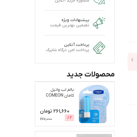
مشاوره خرید آنلاین
پیشنهادات ویژه
تضمین بهترین قیمت
پرداخت آنلاین
پرداخت امن درگاه شاپرک
محصولات جدید
بالم لب وانیل
کامان COMEON
نرم و براق کننده
261,660
تومان
%
2
267,000