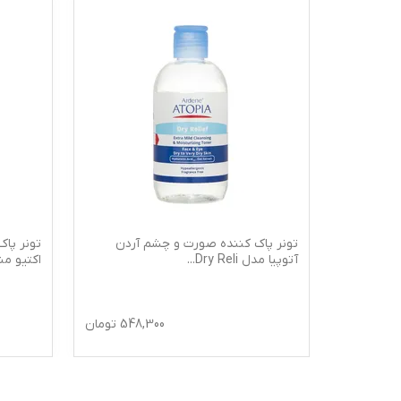
این مدل
تونر پاک کننده صورت و چشم آردن
تونر پاک
آتوپیا مدل Dry Reli
...
اکتیو م
242,
تومان
548,300
تومان