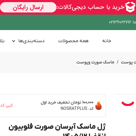
ا
:
02136022712
خانه
همه محصولات
دسته‌بندی‌ها
بلا
ت پوست
ماسک صورت وپوست
100,000 تومان
تخفیف خرید اول
کپی کد
کد:
NOSRATPLUS
ژل ماسک آبرسان صورت فلوبیون