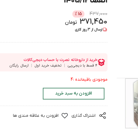
انقضا 1405/12
437,000
%
15
371,450
تومان
ارسال از
3
روز کاری
موجودی باقیمانده :4
افزودن به سبد خرید
اشتراک گذاری
افزودن به علاقه مندی ها