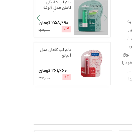
بالم لب ماتیکی
کامان مدل آلوئه
ورا مرطوب‌کننده،
آب
...
به
258,990
تومان
%
3
 نیاز
267,000
از
ن
بالم لب کامان مدل
نواع
آلبالو
ود را
261,660
تومان
ه بهترین
%
2
267,000
!