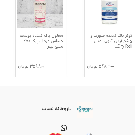
تونر پاک کننده صورت و
محلول پاک کننده پوست
چشم آردن آتوپیا مدل
حساس درماتیپیک 250
Dry Reli
...
میلی لیتر
548,300
تومان
359,800
تومان
داروخانه نصرت