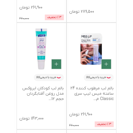
261,900
تومان
289,500
تومان
3
% تخفیف
270,000
خرید با دیجی‌کالا
خرید با دیجی‌کالا
بالم لب مرطوب کننده 24
بالم لب کودکان ایروکس
ساعته میس لیپ سری
مدل روغن آفتابگردان
Classic م
...
حجم 12
...
261,900
تومان
143,000
تومان
3
% تخفیف
270,000