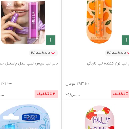
خرید با دیجی‌کالا
خرید با دیجی‌کالا
م لب نرم کننده لب نارنگی
بالم لب میس لیپ مدل پاستیل خ
283,100
تومان
261,900
% تخفیف
3
% تخفیف
00
298,000