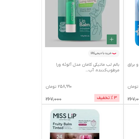
خرید با دیجی‌کالا
امان COMEON نرم و براق
بالم لب ماتیکی کامان مدل آلوئه ورا
مرطوب‌کننده، آب
...
تومان
258,990
تومان
3
% تخفیف
267,000
267,0