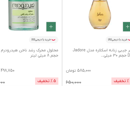
خرید با دیجی‌کالا
خرید با دیجی‌کالا
عطر جیبی زنانه اسکلاره مدل Jadore
 میلی
...
حجم 8 میلی لیتر
585,000
تومان
498,750
% تخفیف
5
% تخفیف
000
650,000