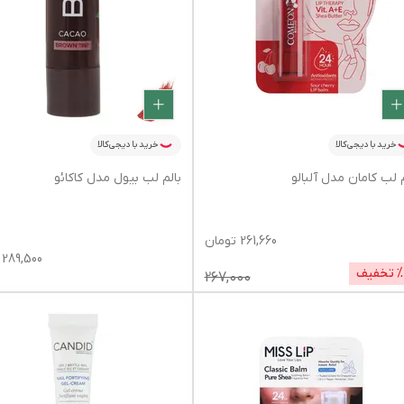
خرید با دیجی‌کالا
خرید با دیجی‌کالا
م لب کامان مدل آلبالو
بالم لب بیول مدل کاکائو
261,660
تومان
289,500
 تخفیف
267,000