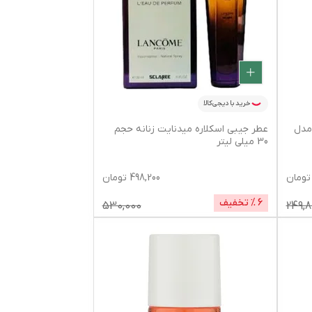
خرید با دیجی‌کالا
مدل
عطر جیبی اسکلاره میدنایت زنانه حجم
30 میلی لیتر
تومان
498,200
تومان
6
% تخفیف
530,000
249,8