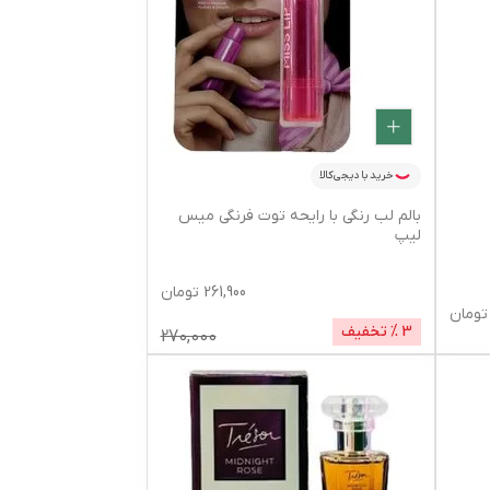
خرید با دیجی‌کالا
بالم لب رنگی با رایحه توت فرنگی میس
لیپ
261,900
تومان
تومان
3
% تخفیف
270,000