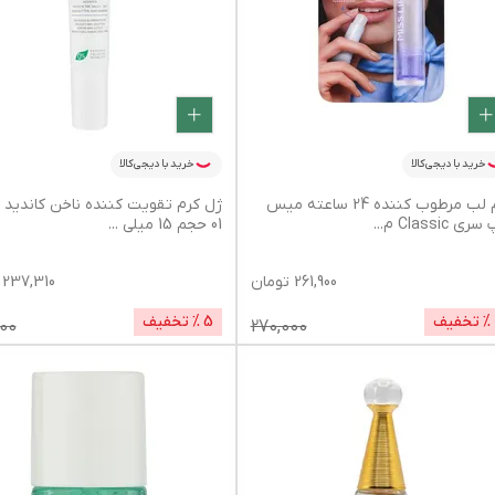
خرید با دیجی‌کالا
خرید با دیجی‌کالا
بالم لب مرطوب کننده 24 ساعته میس
ژل کرم تقویت کننده ناخن کاندید 
ری Classic م
...
01 حجم 15 میلی
...
261,900
تومان
237,310
% تخفیف
5
% تخفیف
00
270,000