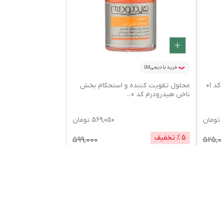
خرید با دیجی‌کالا
محلول محرک رشد ناخن هیدرودرم کد 01
محلول تقویت کننده و استحکام بخش
ناخن هیدرودرم کد 0
...
تومان
569,050
تومان
5
% تخفیف
599,000
525,