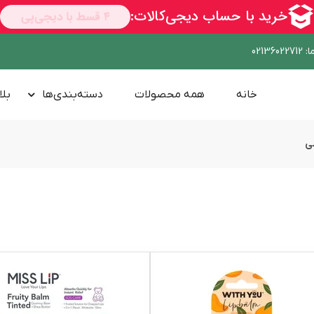
ا
:
02136022712
خانه
همه محصولات
دسته‌بندی‌ها
بلا
ی