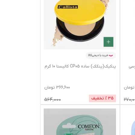
خرید با دیجی‌کالا
رسی
پنکیک(پنکک) ساده CP05 کالیستا 10 گرم
تومان
366,600
تومان
35
% تخفیف
564,000
270,0