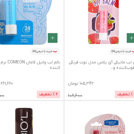
خرید با دیجی‌کالا
خرید با دیجی‌کالا
م لب ماتیکی آی پلاس مدل توت فرنگی
بالم لب وانیل ک
وب‌کننده و
...
کننده
105,342
تومان
261,660
% تخفیف
2
% تخفیف
00
108,600