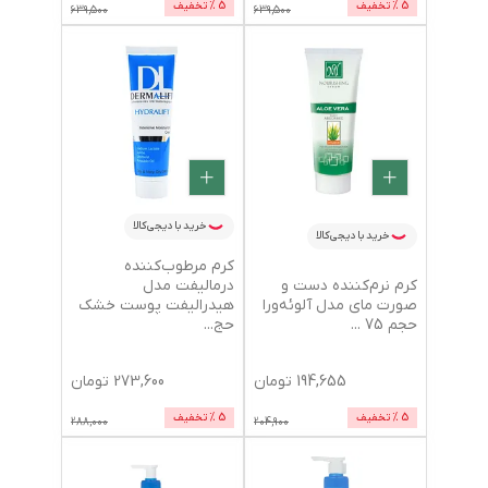
5
% تخفیف
5
% تخفیف
639,500
639,500
خرید با دیجی‌کالا
خرید با دیجی‌کالا
کرم مرطوب‌کننده
کرم نرم‌کننده دست و
درمالیفت مدل
صورت مای مدل آلوئه‌ورا
هیدرالیفت پوست خشک
حجم 75
...
حج
...
194,655
تومان
273,600
تومان
5
% تخفیف
5
% تخفیف
288,000
204,900