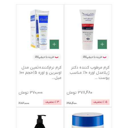
خرید با دیجی‌کالا
خرید با دیجی‌کالا
کرم مرطوب کننده دکتر
کرم نرم‌کننده ثمین مدل
ژیلا مدل اوره 10% مناسب
اوسرین و اوره 5%حجم 100
پوست
...
میل
...
378,480
تومان
370,000
تومان
5
% تخفیف
3
% تخفیف
383,000
398,400