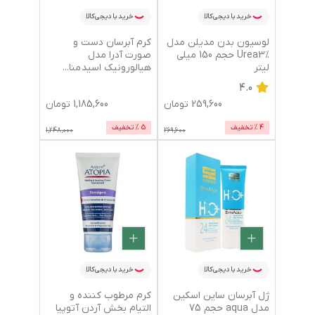
خرید با دیجی‌کالا
خرید با دیجی‌کالا
لوسیون بدن مدیلن مدل
کرم آبرسان دست و
Urea3% حجم 150 میلی
صورت آدرا مدل
لیتر
هیالورونیک اسید منا
...
4.0
259,600
تومان
1,185,600
تومان
4
% تخفیف
5
% تخفیف
1,248,000
269,600
خرید با دیجی‌کالا
خرید با دیجی‌کالا
ژل آبرسان ساین اسکین
کرم مرطوب کننده و
مدل aqua حجم 75
التیام بخش آردن آتوپیا