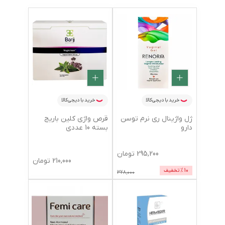
خرید با دیجی‌کالا
خرید با دیجی‌کالا
ژل واژینال ری نرم توسن
قرص واژی کلین باریج
دارو
بسته 10 عددی
295,200
تومان
210,000
تومان
10
% تخفیف
328,000