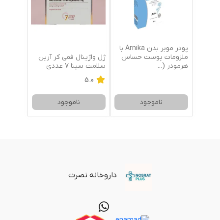
پودر موبر بدن Arnika با
ژل واژینال فمی کر آرین
ملزومات پوست حساس
سلامت سینا 7 عددی
هرمودر (
...
5.0
ناموجود
ناموجود
داروخانه نصرت