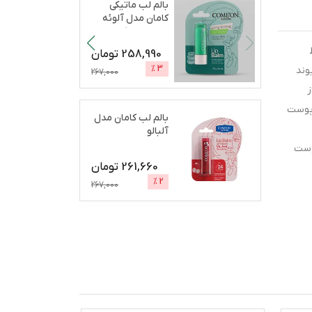
بالم لب ماتیکی
کامان مدل آلوئه
ورا مرطوب‌کننده،
آب
...
258,990
تومان
%
3
سازد. کرم اوره اوسرین 15 درصد سیوند
267,000
ز
 پوست
بالم لب کامان مدل
آلبالو
پوست
261,660
تومان
%
2
267,000