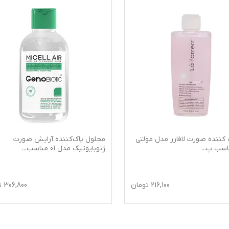
 کننده صورت لافارر مدل مولتی
محلول پاک‌کننده آرایش صورت
ناسب پ
...
ژنوبایوتیک مدل 01 مناسب
...
216,100
تومان
306,800
ت