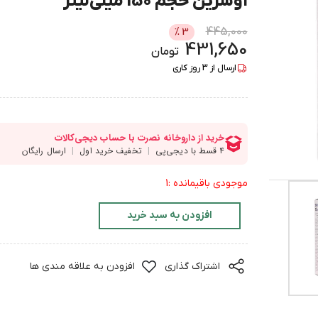
اوسرین حجم 150 میلی‌لیتر
445,000
%
3
431,650
تومان
ارسال از
3
روز کاری
موجودی باقیمانده :1
افزودن به سبد خرید
اشتراک گذاری
افزودن به علاقه مندی ها