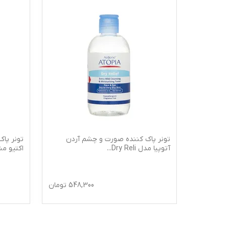
این مدل
تونر پاک کننده صورت و چشم آردن
تونر پاک
آتوپیا مدل Dry Reli
...
اکتیو م
242,
تومان
548,300
تومان