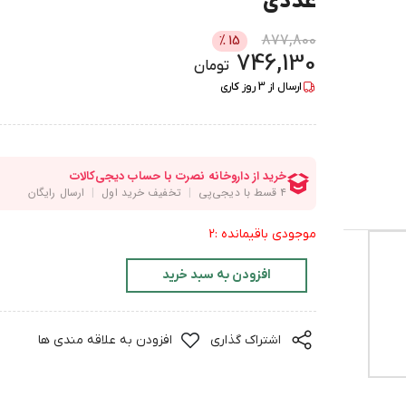
عددی
877,800
%
15
746,130
تومان
ارسال از
3
روز کاری
موجودی باقیمانده :2
افزودن به سبد خرید
اشتراک گذاری
افزودن به علاقه مندی ها