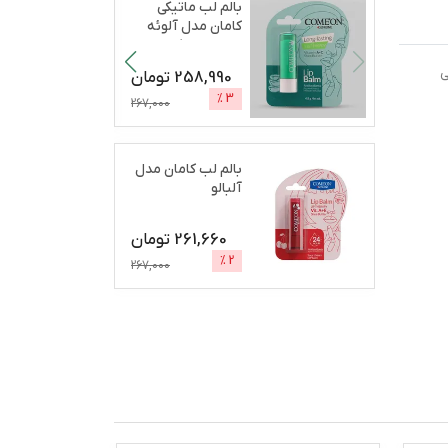
بالم لب ماتیکی
کامان مدل آلوئه
ورا مرطوب‌کننده،
آب
...
ی
258,990
تومان
%
3
267,000
بالم لب کامان مدل
آلبالو
261,660
تومان
%
2
267,000