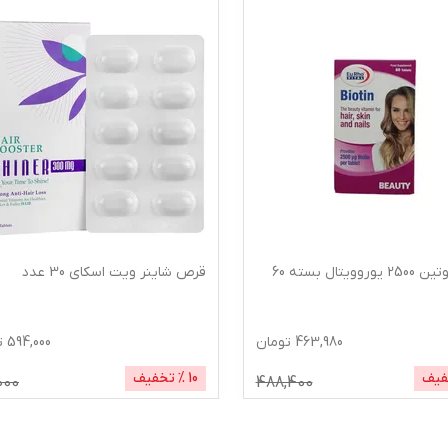
قرص بیوتین 2500 یوروویتال بسته 60
قرص شاینر ویت اسکای 30 عدد
463,980
تومان
594,000
ت
فیف
10
% تخفیف
000
488,400