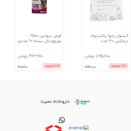
کپسول رجوا پلاتینیوم
قرص بیوتین 2500
درمکس 30 عدد
یوروویتال بسته 60 عددی
1,195,200
تومان
463,980
تومان
20
% تخفیف
5
% تخفیف
488,400
1,494,000
داروخانه نصرت