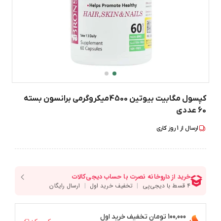
کپسول مگابیت بیوتین 4500میکروگرمی برانسون بسته
60 عددی
ارسال از
1
روز کاری
100,000 تومان
تخفیف خرید اول