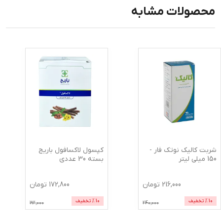
محصولات مشابه
شربت کالیک نوتک فار -
کپسول لاکسافول باریج
150 میلی لیتر
بسته 30 عددی
216,000
تومان
172,800
تومان
10
% تخفیف
10
% تخفیف
192,000
240,000