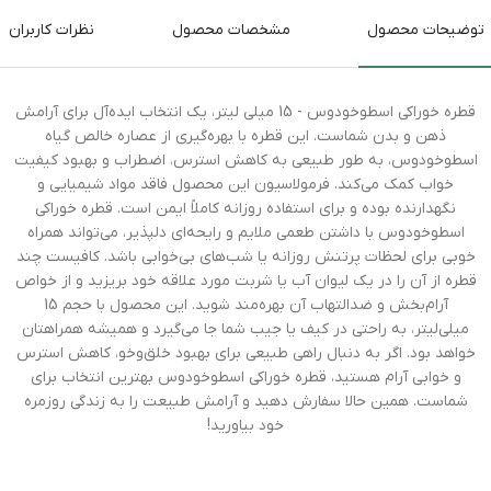
توضیحات محصول
مشخصات محصول
نظرات کاربران
قطره خوراکی اسطوخودوس - 15 میلی لیتر، یک انتخاب ایده‌آل برای آرامش
ذهن و بدن شماست. این قطره با بهره‌گیری از عصاره خالص گیاه
اسطوخودوس، به طور طبیعی به کاهش استرس، اضطراب و بهبود کیفیت
خواب کمک می‌کند. فرمولاسیون این محصول فاقد مواد شیمیایی و
نگهدارنده بوده و برای استفاده روزانه کاملاً ایمن است. قطره خوراکی
اسطوخودوس با داشتن طعمی ملایم و رایحه‌ای دلپذیر، می‌تواند همراه
خوبی برای لحظات پرتنش روزانه یا شب‌های بی‌خوابی باشد. کافیست چند
قطره از آن را در یک لیوان آب یا شربت مورد علاقه خود بریزید و از خواص
آرام‌بخش و ضدالتهاب آن بهره‌مند شوید. این محصول با حجم 15
میلی‌لیتر، به راحتی در کیف یا جیب شما جا می‌گیرد و همیشه همراهتان
خواهد بود. اگر به دنبال راهی طبیعی برای بهبود خلق‌وخو، کاهش استرس
و خوابی آرام هستید، قطره خوراکی اسطوخودوس بهترین انتخاب برای
شماست. همین حالا سفارش دهید و آرامش طبیعت را به زندگی روزمره
خود بیاورید!