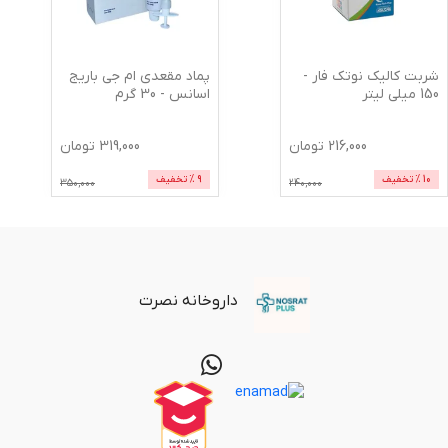
شربت کالیک نوتک فار -
پماد مقعدی ام جی باریج
150 میلی لیتر
اسانس - 30 گرم
216,000
تومان
319,000
تومان
10
% تخفیف
9
% تخفیف
350,000
240,000
داروخانه نصرت