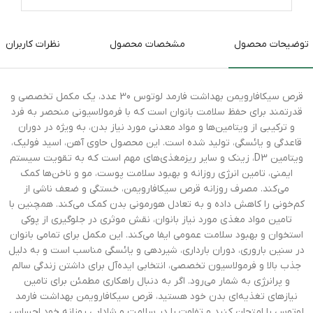
توضیحات محصول
مشخصات محصول
نظرات کاربران
قرص سیکافارویمن بهداشت فارمد لوتوس 30 عدد، یک مکمل تخصصی و
قدرتمند برای حفظ سلامت بانوان است که با فرمولاسیونی منحصر به فرد
و ترکیبی از ویتامین‌ها و مواد معدنی مورد نیاز بدن، به ویژه در دوران
قاعدگی و یائسگی، تولید شده است. این محصول حاوی آهن، اسید فولیک،
ویتامین D3، زینک و سایر ریزمغذی‌های مهم است که به تقویت سیستم
ایمنی، تامین انرژی روزانه و بهبود سلامت پوست، مو و ناخن‌ها کمک
می‌کند. مصرف روزانه قرص سیکافارویمن، خستگی و ضعف ناشی از
کم‌خونی را کاهش داده و به تعادل هورمونی بدن کمک می‌کند. همچنین با
تامین مواد مغذی مورد نیاز بانوان، نقش موثری در جلوگیری از پوکی
استخوان و بهبود سلامت عمومی ایفا می‌کند. این مکمل برای تمامی بانوان
در سنین باروری، دوران بارداری، شیردهی و یائسگی مناسب است و به دلیل
جذب بالا و فرمولاسیون تخصصی، انتخابی ایده‌آل برای داشتن زندگی سالم
و پرانرژی به شمار می‌رود. اگر به دنبال راهکاری مطمئن برای تامین
نیازهای تغذیه‌ای بدن خود هستید، قرص سیکافارویمن بهداشت فارمد
لوتوس را امتحان کنید و تفاوت را در سلامت و شادابی روزانه خود احساس