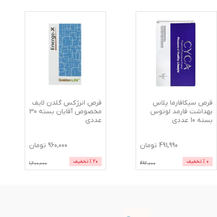
قرص سیکافارما پلاس
قرص انرژکس گلدن لایف
بهداشت فارمد لوتوس
مخصوص آقایان بسته 30
بسته 10 عددی
عددی
491,990
تومان
960,000
تومان
0
% تخفیف
20
% تخفیف
1,200,000
492,000