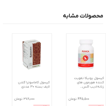
محصولات مشابه
کپسول پونیکا تقویت
کپسول کاماسوترا گلدن
کننده هورمون های
لایف بسته 30 عددی
زنانه ادیب اکس
...
445,500
تومان
378,000
تومان