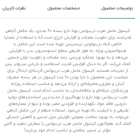
توضیحات محصول
مشخصات محصول
نظرات کاربران
کپسول ماسل هرب تریبولس بهتا دارو بسته 60 عددی، یک مکمل گیاهی
قدرتمند برای تقویت عضلات و افزایش انرژی است که با استفاده از عصاره
خالص گیاه تریبولوس ترستریس تهیه شده است. این مکمل با
فرمولاسیونی ویژه، به طور طبیعی سطح تستوسترون بدن را افزایش
می‌دهد و به بهبود عملکرد ورزشی، رشد عضلات و تقویت توان جسمی
کمک می‌کند. اگر به دنبال افزایش قدرت، استقامت و بازیابی سریع‌تر پس
از تمرینات هستید، کپسول ماسل هرب تریبولس گزینه‌ای ایده‌آل برای
شماست. این محصول با دارا بودن 60 عدد کپسول در هر بسته، مصرف
آسان و مقرون‌به‌صرفه‌ای را ارائه می‌دهد و مناسب استفاده روزانه
ورزشکاران حرفه‌ای و علاقه‌مندان به تناسب اندام است. کپسول ماسل
هرب تریبولس بهتا دارو با بهره‌گیری از جدیدترین استانداردهای تولید
دارویی، فاقد مواد نگهدارنده و افزودنی مضر بوده و تنها از عصاره‌های
طبیعی و با کیفیت بالا تهیه می‌شود. استفاده منظم از این مکمل گیاهی
می‌تواند به بهبود سلامت عمومی، افزایش میل جنسی و کاهش خستگی
کمک کند. هم‌اکنون کپسول ماسل هرب تریبولس را سفارش دهید و گامی
مؤثر در مسیر سلامتی و تناسب اندام خود بردارید!