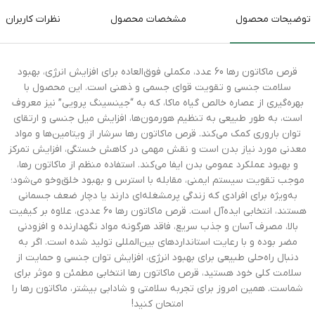
توضیحات محصول
مشخصات محصول
نظرات کاربران
قرص ماکاتون رها 60 عدد، مکملی فوق‌العاده برای افزایش انرژی، بهبود
سلامت جنسی و تقویت قوای جسمی و ذهنی است. این محصول با
بهره‌گیری از عصاره خالص گیاه ماکا، که به “جینسینگ پرویی” نیز معروف
است، به طور طبیعی به تنظیم هورمون‌ها، افزایش میل جنسی و ارتقای
توان باروری کمک می‌کند. قرص ماکاتون رها سرشار از ویتامین‌ها و مواد
معدنی مورد نیاز بدن است و نقش مهمی در کاهش خستگی، افزایش تمرکز
و بهبود عملکرد عمومی بدن ایفا می‌کند. استفاده منظم از ماکاتون رها،
موجب تقویت سیستم ایمنی، مقابله با استرس و بهبود خلق‌وخو می‌شود؛
به‌ویژه برای افرادی که زندگی پرمشغله‌ای دارند یا دچار ضعف جسمانی
هستند، انتخابی ایده‌آل است. قرص ماکاتون رها 60 عددی، علاوه بر کیفیت
بالا، مصرف آسان و جذب سریع، فاقد هرگونه مواد نگهدارنده و افزودنی
مضر بوده و با رعایت استانداردهای بین‌المللی تولید شده است. اگر به
دنبال راه‌حلی طبیعی برای بهبود انرژی، افزایش توان جنسی و حمایت از
سلامت کلی خود هستید، قرص ماکاتون رها انتخابی مطمئن و موثر برای
شماست. همین امروز برای تجربه سلامتی و شادابی بیشتر، ماکاتون رها را
امتحان کنید!