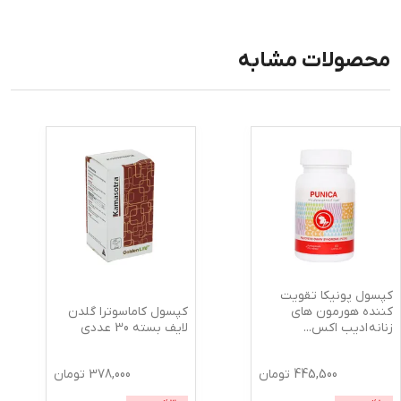
محصولات مشابه
کپسول پونیکا تقویت
کپسول کاماسوترا گلدن
کننده هورمون های
لایف بسته 30 عددی
زنانه ادیب اکس
...
445,500
تومان
378,000
تومان