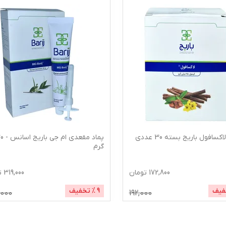
سافول باریج بسته 30 عددی
پماد مقعدی ام ج
گرم
172,800
تومان
319,000
ت
فیف
9
% تخفیف
000
192,000