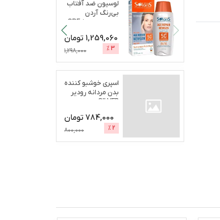
لوسیون ضد آفتاب
بی‌رنگ آردن
سولاریس، SPF 50،
مدل A
...
1,259,060
تومان
%
3
1,298,000
اسپری خوشبو کننده
بدن مردانه رودیر
SILVER
SECRETحج
...
784,000
تومان
%
2
800,000