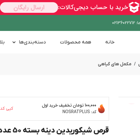
ا
:
02136022712
خانه
همه محصولات
دسته‌بندی‌ها
بلا
مکمل های گیاهی
100,000 تومان
تخفیف خرید اول
ســــریع
کپی کد
کد:
NOSRATPLUS
قرص شیکوریدین دینه بسته 50 عددی