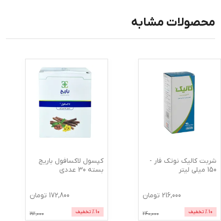
محصولات مشابه
شربت کالیک نوتک فار -
کپسول لاکسافول باریج
150 میلی لیتر
بسته 30 عددی
216,000
تومان
172,800
تومان
10
% تخفیف
10
% تخفیف
192,000
240,000