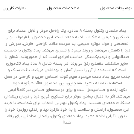
توضیحات محصول
مشخصات محصول
نظرات کاربران
پماد مقعدی رکتول بسته 8 عددی، یک راه‌حل موثر و قابل اعتماد برای
تسکین و درمان مشکلات ناحیه مقعد است. این محصول با فرمولاسیونی
تخصصی و مواد موثره طبیعی، به سرعت علائم ناراحتی، خارش، سوزش و
درد را کاهش می‌دهد و روند بهبود را تسریع می‌کند. پماد رکتول با خاصیت
ضدالتهابی و ترمیم‌کنندگی، مناسب افرادی است که از هموروئید، شقاق یا
سایر مشکلات مقعدی رنج می‌برند. هر بسته شامل 8 عدد پماد تک‌دوزی
است که استفاده از آن را بسیار آسان و بهداشتی می‌کند. بافت سبک و
جذب سریع پماد باعث می‌شود هیچ گونه احساس چربی و ناراحتی در محل
استفاده نداشته باشید. همچنین، این محصول فاقد هرگونه مواد
نگهدارنده و حساسیت‌زا است و برای پوست‌های حساس نیز کاملاً ایمن
می‌باشد. اگر به دنبال پمادی موثر برای تسکین فوری درد و درمان ریشه‌ای
مشکلات مقعدی هستید، پماد رکتول بهترین انتخاب برای شماست. با خرید
این محصول، آرامش و سلامت را به خود بازگردانید و زندگی روزمره خود را
بدون نگرانی ادامه دهید. پماد مقعدی رکتول، راه‌حلی مطمئن برای رفاه
شما!