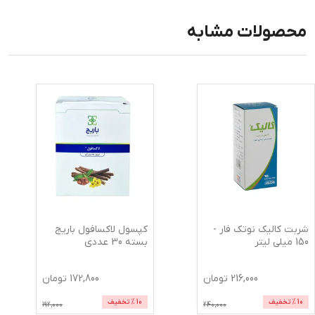
محصولات مشابه
شربت کالیک نوتک فار -
کپسول لاکسافول باریج
150 میلی لیتر
بسته 30 عددی
216,000
تومان
172,800
تومان
10
% تخفیف
10
% تخفیف
192,000
240,000