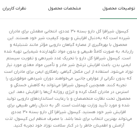
توضیحات محصول
مشخصات محصول
نظرات کاربران
کپسول شیرافزا گل دارو بسته 30 عددی، انتخابی مطمئن برای مادران
شیرده است که به‌دنبال افزایش و بهبود کیفیت شیر خود هستند. این
محصول با بهره‌گیری از عصاره گیاهان دارویی مؤثر مانند شنبلیله و
رازیانه، به صورت کاملاً طبیعی و بدون مواد نگهدارنده شیمیایی تهیه شده
است. کپسول شیرافزا گل دارو با تحریک غدد شیردهی و تقویت سیستم
ایمنی بدن، باعث افزایش ترشح شیر مادر و تأمین مواد مغذی مورد نیاز
نوزاد می‌شود. استفاده از این مکمل گیاهی، راهکاری ایمن برای مادران است
که بدون نگرانی از عوارض جانبی، می‌خواهند دوران شیردهی موفق‌تری را
تجربه کنند. همچنین کپسول شیرافزا می‌تواند به کاهش خستگی و
استرس در مادران کمک کرده و انرژی روزانه آن‌ها را افزایش دهد. این
محصول تحت نظارت متخصصان و با رعایت استانداردهای دارویی تولید
شده و مورد تأیید وزارت بهداشت است. اگر به دنبال راهی طبیعی برای
افزایش شیر خود هستید، کپسول شیرافزا گل دارو بسته 30 عددی
می‌تواند بهترین انتخاب برای شما باشد. با مصرف منظم این کپسول، لذت
آرامش و اطمینان خاطر را در کنار سلامت نوزاد خود تجربه کنید.