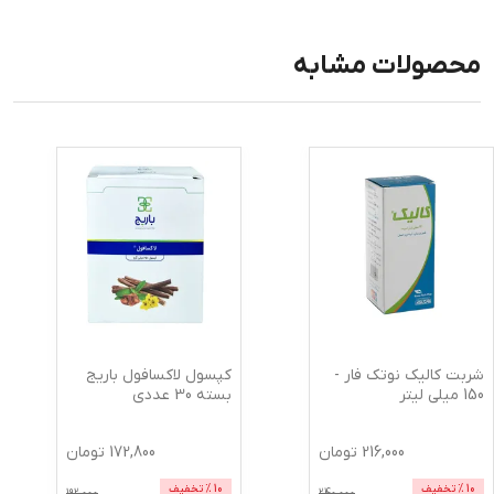
محصولات مشابه
شربت کالیک نوتک فار -
کپسول لاکسافول باریج
150 میلی لیتر
بسته 30 عددی
216,000
تومان
172,800
تومان
10
% تخفیف
10
% تخفیف
192,000
240,000