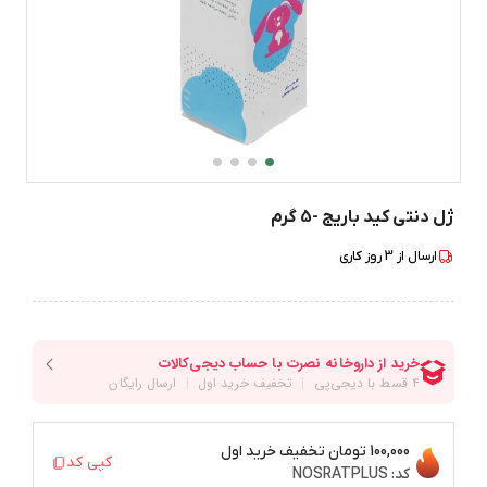
ژل دنتی کید باریج -5 گرم
ارسال از
3
روز کاری
100,000 تومان
تخفیف خرید اول
کپی کد
کد:
NOSRATPLUS