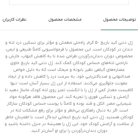
توضیحات محصول
مشخصات محصول
نظرات کاربران
ژل دنتی کید باریج -5 گرم، راه‌حلی مطمئن و مؤثر برای تسکین درد لثه و
دندان در کودکان است. این محصول با فرمولاسیونی کاملاً طبیعی و ایمن،
مخصوص دوران دندان‌درآوردن طراحی شده تا به کاهش التهاب، خارش و
ناراحتی لثه‌های حساس کودکان کمک کند. ژل دنتی کید باریج حاوی
عصاره‌های گیاهی نظیر بابونه و میخک است که به دلیل خواص
ضدالتهابی و ضدباکتریایی خود، به سرعت درد را کاهش داده و از ایجاد
عفونت جلوگیری می‌کنند. استفاده از این ژل بسیار آسان است؛ تنها
کافیست مقدار کمی از ژل را با انگشت تمیز روی لثه کودک ماساژ دهید تا
آرامش و تسکین فوری را تجربه کند. این محصول فاقد هرگونه مواد
شیمیایی مضر، الکل و قند بوده و کاملاً با پوست حساس کودکان سازگار
است. اگر به دنبال راهکاری بی‌خطر و مؤثر برای رفع مشکلات لثه در
کودکان هستید، ژل دنتی کید باریج انتخابی ایده‌آل است. با اطمینان خاطر
از سلامت و آرامش کودک خود، این ژل را همیشه در منزل داشته باشید و
دوران دندان‌درآوردن را برای او آسان‌تر کنید.