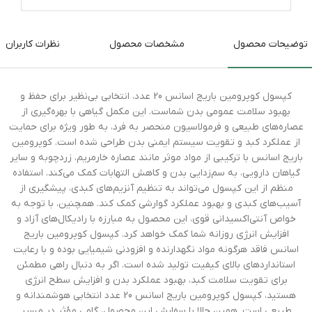
توضیحات محصول
مشخصات محصول
نظرات کاربران
کپسول کوپرومین باریج اسانس 20 عدد، انتخابی بی‌نظیر برای حفظ و
بهبود سلامت عمومی بدن شماست. این مکمل گیاهی با بهره‌گیری از
عصاره‌های طبیعی و فرمولاسیون منحصر به فرد، به طور ویژه برای حمایت
از عملکرد کبد و تقویت سیستم ایمنی بدن طراحی شده است. کوپرومین
باریج اسانس با ترکیبی از مواد موثر مانند عصاره خارمریم، زردچوبه و سایر
گیاهان دارویی، به سم‌زدایی بدن و کاهش التهابات کمک می‌کند. استفاده
منظم از این کپسول می‌تواند به تنظیم آنزیم‌های کبدی، پیشگیری از
آسیب‌های کبدی و بهبود عملکرد گوارشی کمک کند. همچنین، با توجه به
خواص آنتی‌اکسیدانی قوی، این محصول به مبارزه با رادیکال‌های آزاد و
افزایش انرژی روزانه شما کمک خواهد کرد. کپسول کوپرومین باریج
اسانس فاقد هرگونه مواد نگهدارنده و افزودنی شیمیایی بوده و با رعایت
استانداردهای بالای کیفیت تولید شده است. اگر به دنبال راهی مطمئن
برای تقویت سلامت کبد، بهبود عملکرد بدن و افزایش سطح انرژی
هستید، کپسول کوپرومین باریج اسانس 20 عدد انتخابی هوشمندانه و
طبیعی است. همین حالا با سفارش این محصول، گامی مؤثر در مسیر