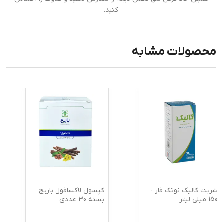
کنید.
محصولات مشابه
شربت کالیک نوتک فار -
کپسول لاکسافول باریج
150 میلی لیتر
بسته 30 عددی