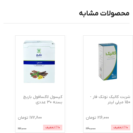
محصولات مشابه
شربت کالیک نوتک فار -
کپسول لاکسافول باریج
150 میلی لیتر
بسته 30 عددی
216,000
تومان
172,800
تومان
10
% تخفیف
10
% تخفیف
192,000
240,000