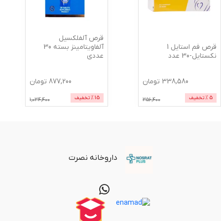
قرص آلفلکسیل
قرص فم استایل 1
آلفاویتامینز بسته 30
نکستایل-30 عدد
عددی
338,580
تومان
877,200
تومان
5
% تخفیف
15
% تخفیف
1,034,400
356,400
داروخانه نصرت