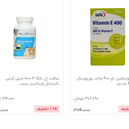
کپسول ویتامین ای 400 واحد یوروویتال
سافت ژل امگا 3 1000 میلی گرمی
نکستایل ویتامینز بست
...
306,680
تومان
792,000
ت
فیف
25
% تخفیف
6,000
374,000