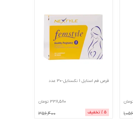
قرص فم استایل 1 نکستایل-30 عدد
ومان
338,580
تومان
5
% تخفیف
356,400
1,05