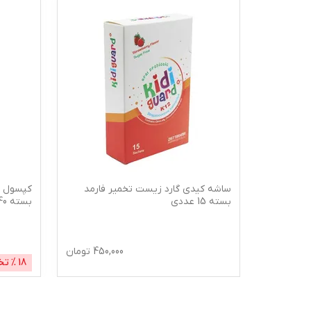
ساشه کیدی گارد زیست تخمیر فارمد
بسته 15 عددی
بسته 40 عددی
570,
تومان
450,000
تومان
18
% تخ
600,000