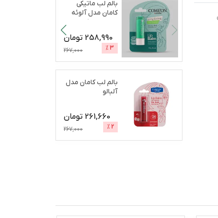
بالم لب ماتیکی
کامان مدل آلوئه
ورا مرطوب‌کننده،
آب
...
258,990
تومان
%
3
267,000
بالم لب کامان مدل
آلبالو
261,660
تومان
%
2
267,000