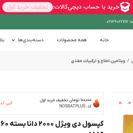
ا
:
02136022712
خانه
همه محصولات
دسته‌بندی‌ها
بلا
ویتامین،املاح و ترکیبات مغذی
100,000 تومان
تخفیف خرید اول
کپی کد
کد:
NOSRATPLUS
کپسول دی ویژل 2000 دانا بسته 60