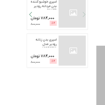
اسپری خوشبو کننده
بدن مردانه رودیر
SILVER
SECRETحج
...
784,000
تومان
%
2
800,000
اسپری بدن زنانه
رودیر مدل
VICTORIA
BOMCHELحجم 200
784,000
تومان
...
%
2
800,000