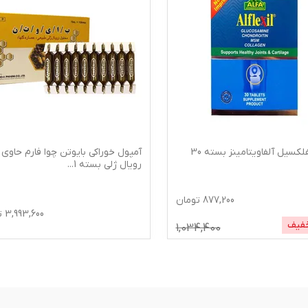
قرص آلفلکسیل آلفاویتامینز بسته 30
آمپول خوراکی بایوتن چوا فارم حاوی
رویال ژلی بسته 1
...
877,200
تومان
3,993,600
ت
فیف
1,034,400