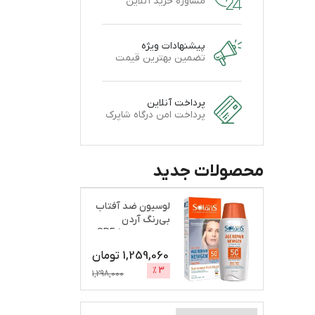
مشاوره خرید آنلاین
پیشنهادات ویژه
تضمین بهترین قیمت
پرداخت آنلاین
پرداخت امن درگاه شاپرک
محصولات جدید
لوسیون ضد آفتاب
بی‌رنگ آردن
سولاریس، SPF 50،
مدل A
...
1,259,060
تومان
%
3
1,298,000