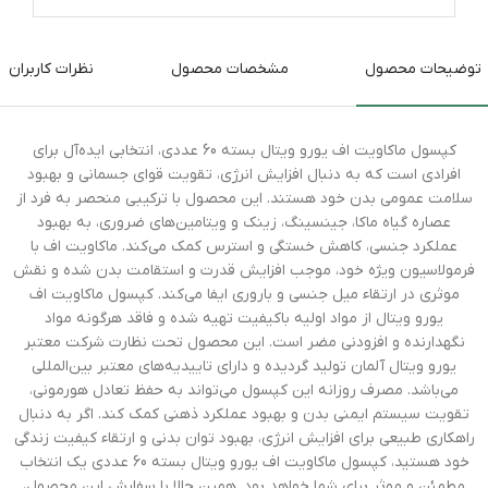
توضیحات محصول
مشخصات محصول
نظرات کاربران
کپسول ماکاویت اف یورو ویتال بسته 60 عددی، انتخابی ایده‌آل برای
افرادی است که به دنبال افزایش انرژی، تقویت قوای جسمانی و بهبود
سلامت عمومی بدن خود هستند. این محصول با ترکیبی منحصر به فرد از
عصاره گیاه ماکا، جینسینگ، زینک و ویتامین‌های ضروری، به بهبود
عملکرد جنسی، کاهش خستگی و استرس کمک می‌کند. ماکاویت اف با
فرمولاسیون ویژه خود، موجب افزایش قدرت و استقامت بدن شده و نقش
موثری در ارتقاء میل جنسی و باروری ایفا می‌کند. کپسول ماکاویت اف
یورو ویتال از مواد اولیه باکیفیت تهیه شده و فاقد هرگونه مواد
نگهدارنده و افزودنی مضر است. این محصول تحت نظارت شرکت معتبر
یورو ویتال آلمان تولید گردیده و دارای تاییدیه‌های معتبر بین‌المللی
می‌باشد. مصرف روزانه این کپسول می‌تواند به حفظ تعادل هورمونی،
تقویت سیستم ایمنی بدن و بهبود عملکرد ذهنی کمک کند. اگر به دنبال
راهکاری طبیعی برای افزایش انرژی، بهبود توان بدنی و ارتقاء کیفیت زندگی
خود هستید، کپسول ماکاویت اف یورو ویتال بسته 60 عددی یک انتخاب
مطمئن و موثر برای شما خواهد بود. همین حالا با سفارش این محصول،