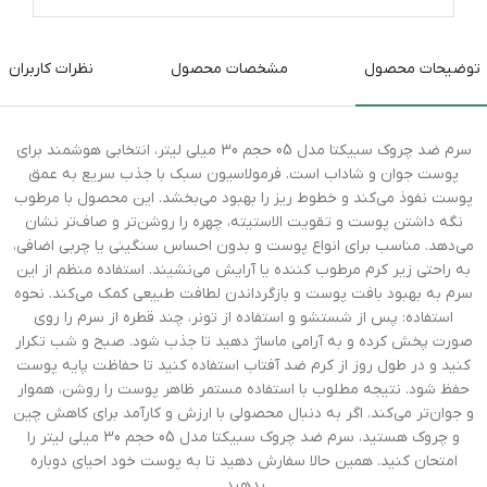
توضیحات محصول
مشخصات محصول
نظرات کاربران
سرم ضد چروک سبیکتا مدل 05 حجم 30 میلی لیتر، انتخابی هوشمند برای
پوست جوان و شاداب است. فرمولاسیون سبک با جذب سریع به عمق
پوست نفوذ می‌کند و خطوط ریز را بهبود می‌بخشد. این محصول با مرطوب
نگه داشتن پوست و تقویت الاستیته، چهره را روشن‌تر و صاف‌تر نشان
می‌دهد. مناسب برای انواع پوست و بدون احساس سنگینی یا چربی اضافی،
به راحتی زیر کرم مرطوب کننده یا آرایش می‌نشیند. استفاده منظم از این
سرم به بهبود بافت پوست و بازگرداندن لطافت طبیعی کمک می‌کند. نحوه
استفاده: پس از شستشو و استفاده از تونر، چند قطره از سرم را روی
صورت پخش کرده و به آرامی ماساژ دهید تا جذب شود. صبح و شب تکرار
کنید و در طول روز از کرم ضد آفتاب استفاده کنید تا حفاظت پایه پوست
حفظ شود. نتیجه مطلوب با استفاده مستمر ظاهر پوست را روشن، هموار
و جوان‌تر می‌کند. اگر به دنبال محصولی با ارزش و کارآمد برای کاهش چین
و چروک هستید، سرم ضد چروک سبیکتا مدل 05 حجم 30 میلی لیتر را
امتحان کنید. همین حالا سفارش دهید تا به پوست خود احیای دوباره
بدهید.