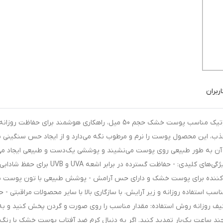
ربران
Start the description: کرم ضد آفتاب بژ روشن ژنوبایوتیک مناسب پوست خشک حجم 50 میل، راهکاری هوشمند برای حفاظت روز
 این محصول پوست را نرم و مرطوب نگه می‌دارد و از ایجاد حس سنگینی ی
شن آن به طور طبیعی روی پوست می‌نشیند و پوششی یک‌دست و طبیعی ایجاد می
که صورت را از هر گونه تیرگی یا ناصافی روشن می‌کند. ویژگی‌های کلیدی: - حفاظت گسترده در برابر اشعه UVA و UVB برای حفظ شاداب
ه‌کننده برای پوست خشک و دارای حس آرامش - پوشش طبیعی با تون پوست ب
ب استفاده روزانه و زیر آرایش، با سازگاری بالا با سایر محصولات مراقبتی - 
 کیف روزانه روش استفاده: مقدار مناسب را روی صورت و گردن پخش کنید و به 
ند ساعت یک‌بار تمدید کنید. اگر به دنبال کرم ضد آفتاب پوست خشک با رنگ 