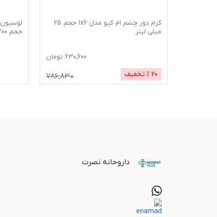
کرم دور چشم ام کیو مدل 1x6 حجم 25
میلی لیتر
حجم 300 میلی لیتر
630,600
تومان
20
% تخفیف
786,830
داروخانه نصرت