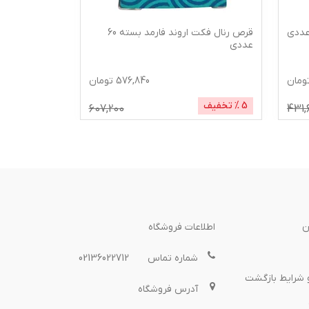
قرص رنال فکت اروند فارمد بسته 60
عددی
حجم 150 میلی لیتر
ومان
576,840
تومان
5
% تخفیف
5
% تخفیف
607,200
431,
ن
اطلاعات فروشگاه
شماره تماس
02136022712
 شرایط بازگشت
آدرس فروشگاه