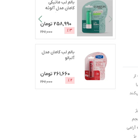
بالم لب ماتیکی
کامان مدل آلوئه
ورا مرطوب‌کننده،
آب
...
258,990
تومان
%
3
267,000
بالم لب کامان مدل
آلبالو
261,660
تومان
انه از
%
2
267,000
ا
‌کند
ی
ژ
حجم
آرامی
بژ