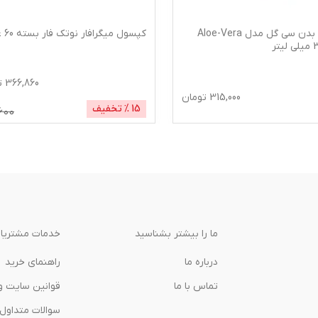
لوسیون بدن سی گل مدل Aloe-Vera
کپسول میگرافار نوتک فار بسته 60 عددی
366,860
ت
315,000
تومان
15
% تخفیف
600
ما را بیشتر بشناسید
خدمات مشتریا
درباره‌ ما
راهنمای خرید
تماس با ما
قوانین سایت و
سوالات متداول