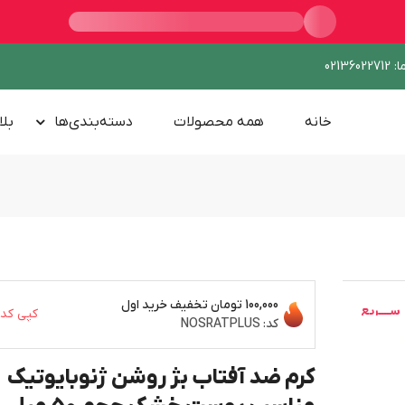
ا
:
02136022712
خانه
همه محصولات
دسته‌بندی‌ها
بلا
100,000 تومان
تخفیف خرید اول
ســــریع
کپی کد
کد:
NOSRATPLUS
کرم ضد آفتاب بژ روشن ژنوبایوتیک