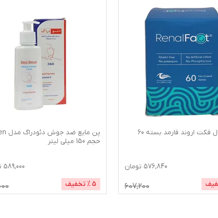
قرص رنال فکت اروند فارمد بسته 60
پن مایع ضد جوش دئ
حجم 150 میلی لیتر
576,840
تومان
589,000
ت
فیف
5
% تخفیف
000
607,200