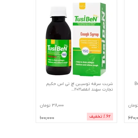
ودراگ مدل Ben
شربت سرفه توسیبن اچ تی اس حکیم
کپسول ابستاپ کا
تجارت سهند انقضا202
...
ومان
38,000
تومان
62
% تخفیف
3
% تخفیف
100,000
620,