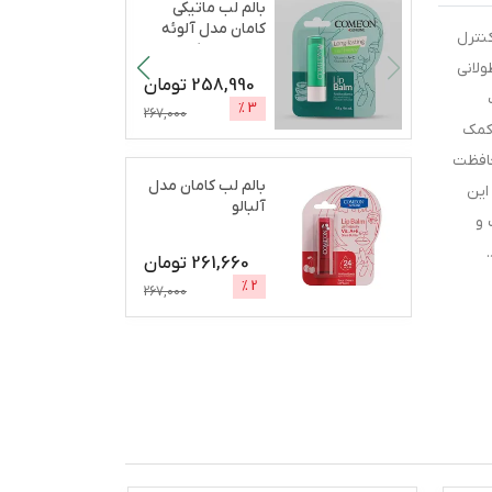
بالم لب ماتیکی
کامان مدل آلوئه
 و کنترل
ورا مرطوب‌کننده،
لانی
آب
...
258,990
تومان
%
3
267,000
 کمک
حافظت
بالم لب کامان مدل
این
آلبالو
 و
261,660
تومان
%
2
267,000