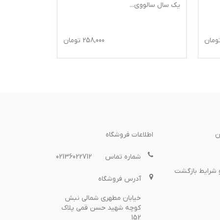
یک سال سالووی
...
برای کودکان 
ومان
258,000
تومان
ن
اطلاعات فروشگاه
شماره تماس
02136022712
 شرایط بازگشت
آدرس فروشگاه
خیابان مطهری شمالی نبش
کوچه شهید حسن قمی پلاک
152