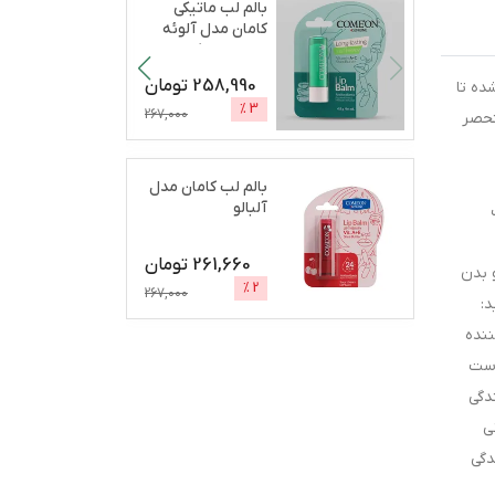
بالم لب ماتیکی
کامان مدل آلوئه
ورا مرطوب‌کننده،
آب
...
258,990
تومان
کساید، آلانتوئین، گلیسیرین و ویتامین B5 طراحی شده تا
%
3
267,000
نحصر
بالم لب کامان مدل
آلبالو
261,660
تومان
 بدن
%
2
267,000
د:
ننده
وست
دگی
ی
دگی