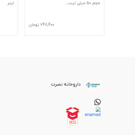
حجم 50 میلی لیت
...
لیتر
152,
تومان
248,400
تومان
160,000
داروخانه نصرت