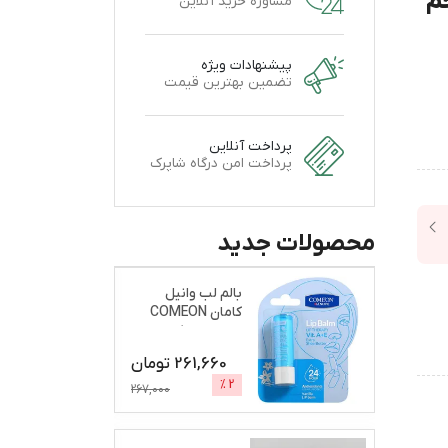
BODY LOT حجم
مشاوره خرید آنلاین
پیشنهادات ویژه
تضمین بهترین قیمت
پرداخت آنلاین
پرداخت امن درگاه شاپرک
محصولات جدید
بالم لب وانیل
کامان COMEON
نرم و براق کننده
261,660
تومان
%
2
267,000