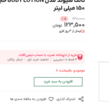
تالک سیوند مدل ION
150 میلی لیتر
130,000
%
5
123,500
تومان
ارسال از
3
روز کاری
موجودی باقیمانده :2
افزودن به سبد خرید
اشتراک گذاری
افزودن به علاقه مندی ها