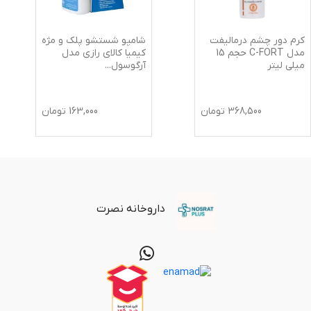
کرم دور چشم درمالیفت
شامپو شستشو پلک و مژه
مدل C-FORT حجم 15
کیمیا کالای رازی مدل
میلی لیتر
آرگوسول
...
368,500
تومان
163,000
تومان
داروخانه نصرت