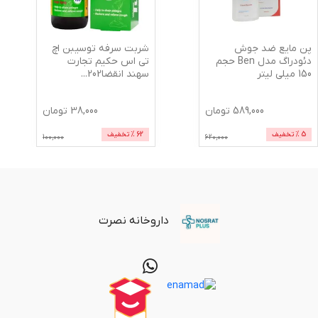
پن مایع ضد جوش
شربت سرفه توسیبن اچ
دئودراگ مدل Ben حجم
تی اس حکیم تجارت
150 میلی لیتر
سهند انقضا202
...
589,000
تومان
38,000
تومان
5
% تخفیف
62
% تخفیف
100,000
620,000
داروخانه نصرت