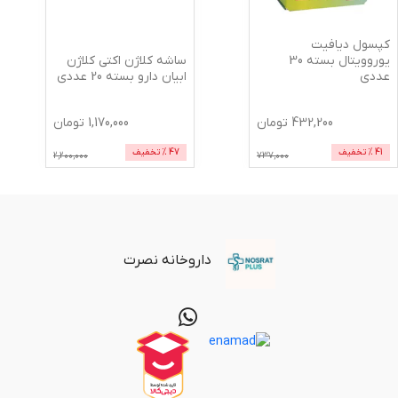
کپسول دیافیت
ساشه کلاژن اکتی کلاژن
یوروویتال بسته 30
ابیان دارو بسته 20 عددی
عددی
432,200
تومان
1,170,000
تومان
41
% تخفیف
47
% تخفیف
2,200,000
737,000
داروخانه نصرت