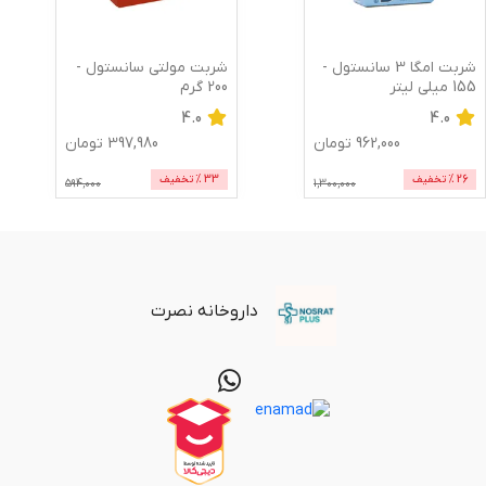
شربت امگا 3 سانستول -
شربت مولتی سانستول -
155 میلی لیتر
200 گرم
4.0
4.0
962,000
تومان
397,980
تومان
26
% تخفیف
33
% تخفیف
594,000
1,300,000
داروخانه نصرت