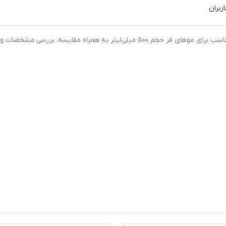
ربران
خرید اینترنتی ماسک مو ویتاپلکس مدل CURL CARE مناسب برای موهای فر حجم 500 میلی‌لیتر به همراه مقایسه، بررسی مشخصات و