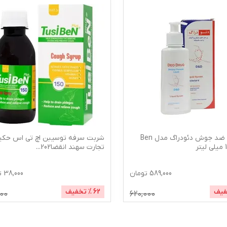
پن مایع ضد جوش دئودراگ مدل Ben
شربت سرفه توسیبن اچ تی اس حکی
تجارت سهند انقضا202
...
589,000
تومان
38,000
ت
فیف
62
% تخفیف
000
620,000