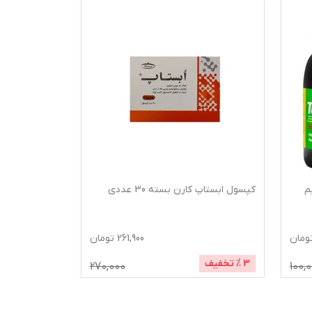
م
کپسول ابستاپ کارن بسته 30 عددی
گرم
ومان
261,900
تومان
3
% تخفیف
1
% تخفیف
270,000
100,