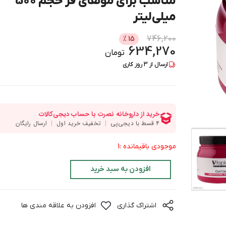
مناسب برای موهای فر حجم 500
میلی‌لیتر
746,200
%
15
634,270
تومان
ارسال از
3
روز کاری
موجودی باقیمانده :1
افزودن به سبد خرید
اشتراک گذاری
افزودن به علاقه مندی ها