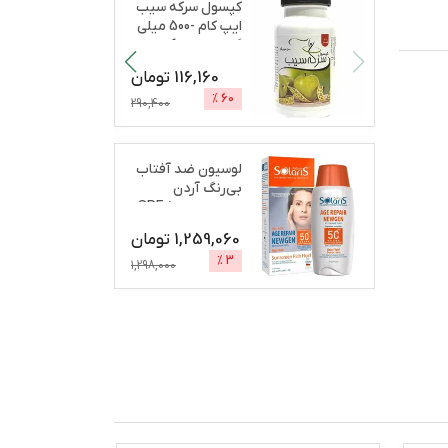
کپسول سرکه سیب
ایپ کام -500 میلی
گرم بسته 60 عددی
...
116,160
تومان
%
60
290,400
لوسیون ضد آفتاب
بی‌رنگ آردن
سولاریس، SPF 50،
مدل A
...
1,259,060
تومان
%
3
1,298,000