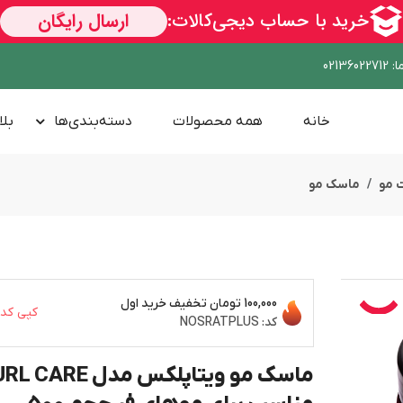
ا
:
02136022712
خانه
همه محصولات
دسته‌بندی‌ها
بلا
 مو
ماسک مو
100,000 تومان
تخفیف خرید اول
کپی کد
کد:
NOSRATPLUS
ماسک مو ویتاپلکس مدل ARE