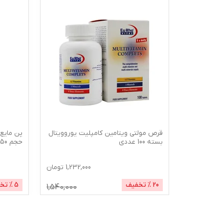
 کالای
قرص مولتی ویتامین کامپلیت یوروویتال
بسته 100 عددی
حجم 150 میلی لیتر
1,232,000
تومان
163,
تومان
20
% تخفیف
5
% تخ
1,540,000