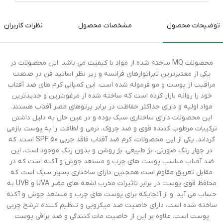
توضیحات محصول
مشخصات محصول
نظرات کاربران
محصولات MQ ساخته شده از مواد با کیفیت می باشد. این محصولات در
یکی از معتبرترین لابراتوارهای فرانسه و زیر نظر اساتید فن در صنعت
مراقبت از پوست و مو فرموله شده است. این کمپانی کرم های ضد آفتاب
خود را روانه بازار کرده است که ساخته شده از مرغوبترین و جدیدترین
مواد اولیه و دارای حداکثر حفاظت در برابر پرتوهای مضر آفتاب هستند.
این محصولات دارای ساختاری سبک بوده و در عین حال به دلیل داشتن
ترکیبات مرطوب کننده قوی و ضد چروک، نرمی و لطافت را به پوست بازمی
گرداند. یکی از این محصولات، کرم ضد آفتاب فاقد چربی SPF 50 است. که
در چهار رنگ صورتی، بژ طبیعی، بژ روشن و بدون رنگ موجود است. این
ضد آفتاب مناسب پوست های چرب و مستعد جوش و آکنه است که در
مقابل تعریق مقاوم است همچنین دارای ساختاری بسیار سبک است که
محافظ قوی پوست در برابر تاثیرات مخرب اشعه های مضر UVA و UVB به
حساب می آید. و از آنجایکه برای پوست های چرب و مستعد جوش و آکنه
ساخته شده است، دارای خاصیت ضد میکروبی و تنظیم کننده ترشح چربی
پوست است. علاوه بر این از خاصیت مات کنندگی و ضد براقی پوست