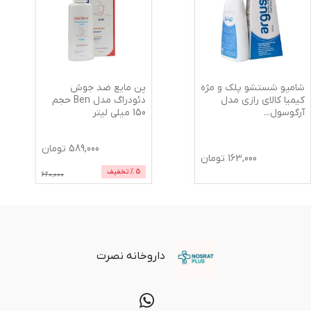
شامپو شستشو پلک و مژه
پن مایع ضد جوش
کیمیا کالای رازی مدل
دئودراگ مدل Ben حجم
آرگوسول
...
150 میلی لیتر
589,000
تومان
163,000
تومان
5
% تخفیف
620,000
داروخانه نصرت