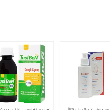
پن مایع ضد جوش دئودراگ مدل Ben
شربت سرفه توسیبن اچ تی اس حکی