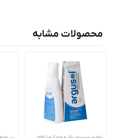
محصولات مشابه
رم دور چشم درمالیفت مدل C-FORT
شامپو شستشو پلک و مژه کیمیا کالای