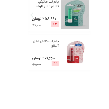
بالم لب ماتیکی
کامان مدل آلوئه
ورا مرطوب‌کننده،
آب
...
258,990
تومان
%
3
267,000
بالم لب کامان مدل
آلبالو
261,660
تومان
%
2
267,000