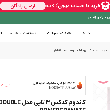
ا
:
02136022712
خانه
همه محصولات
دسته‌بندی‌ها
بلا
ت وسلامت
بهداشت وسلامت آقایان
100,000 تومان
تخفیف خرید اول
کپی کد
ســــریع
کد:
NOSRATPLUS
کاندوم کدکس 3 تایی مدل OUBLE