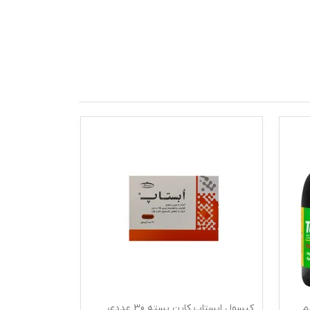
م
کپسول ابستاپ کارن بسته 30 عددی