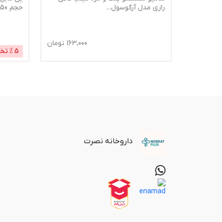
رازی مدل آرگوسول
...
حجم 150 میلی لیتر
368
تومان
163,000
تومان
5
% تخ
داروخانه نصرت