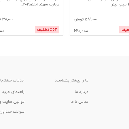
تجارت سهند انقضا202
...
589,000
تومان
38,000
ت
فیف
62
% تخفیف
000
620,000
ما را بیشتر بشناسید
خدمات مشتریا
درباره‌ ما
راهنمای خرید
تماس با ما
قوانین سایت و
سوالات متداول