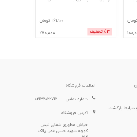
گرم
ومان
261,900
تومان
3
% تخفیف
1
% تخفیف
270,000
100,
ن
اطلاعات فروشگاه
شماره تماس
02136022712
 شرایط بازگشت
آدرس فروشگاه
خیابان مطهری شمالی نبش
کوچه شهید حسن قمی پلاک