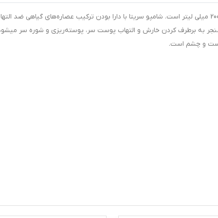
شامپو ضد شوره مخصوص کودکان CERITA دارای حجم 200 میلی لیتر است. شامپو سریتا با دارا بودن ترکیب عصاره‌های گیاهی ضد ال
ر به برطرف کردن خارش و التهاب پوست سر، پوسته‌ریزی و شوره سر میشود
وست و چشم است.