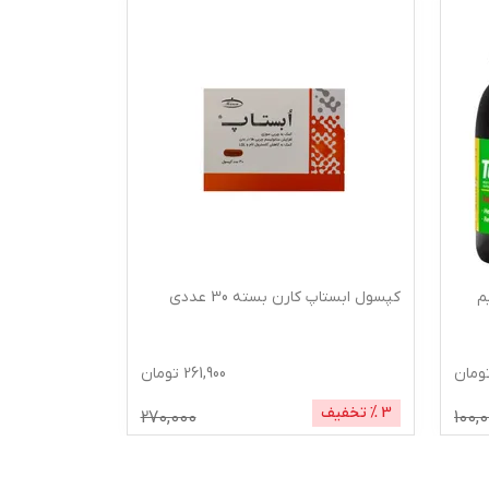
م
کپسول ابستاپ کارن بسته 30 عددی
گرم
ومان
261,900
تومان
3
% تخفیف
1
% تخفیف
270,000
100,