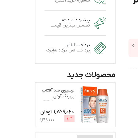
مشاوره خرید آنلاین
پیشنهادات ویژه
تضمین بهترین قیمت
پرداخت آنلاین
پرداخت امن درگاه شاپرک
محصولات جدید
لوسیون ضد آفتاب
بی‌رنگ آردن
سولاریس، SPF 50،
مدل A
...
1,259,060
تومان
%
3
1,298,000