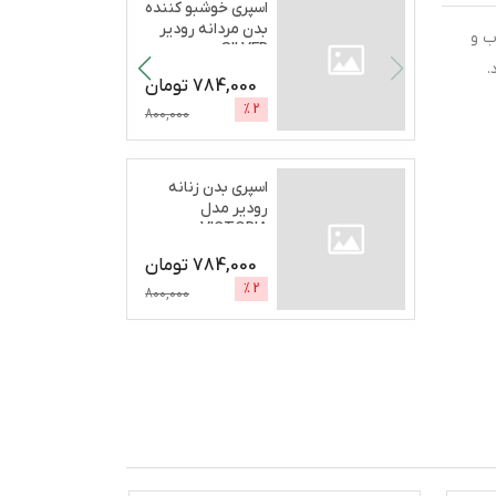
اسپری خوشبو کننده
بدن مردانه رودیر
تهاب و
SILVER
.
SECRETحج
...
784,000
تومان
%
2
800,000
اسپری بدن زنانه
رودیر مدل
VICTORIA
BOMCHELحجم 200
784,000
تومان
...
%
2
800,000