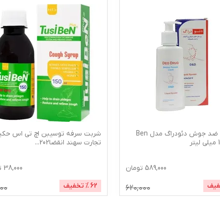
پن مایع ضد جوش دئودراگ مدل Ben
شربت سرفه توسیبن اچ تی اس حکی
تجارت سهند انقضا202
...
589,000
تومان
38,000
ت
فیف
62
% تخفیف
000
620,000