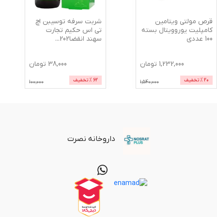
قرص مولتی ویتامین
شربت سرفه توسیبن اچ
کامپلیت یوروویتال بسته
تی اس حکیم تجارت
100 عددی
سهند انقضا202
...
1,232,000
تومان
38,000
تومان
20
% تخفیف
62
% تخفیف
100,000
1,540,000
داروخانه نصرت