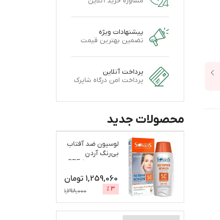
مشاوره خرید آنلاین
پیشنهادات ویژه
تضمین بهترین قیمت
پرداخت آنلاین
پرداخت امن درگاه شاپرک
محصولات جدید
لوسیون ضد آفتاب
بی‌رنگ آردن
سولاریس، SPF 50،
مدل A
...
1,259,060
تومان
%
3
1,298,000