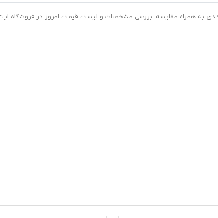
 اینترنتی قرص ویتامین D3-1000 واحدی بسته 60 عددی به همراه مقایسه، بررسی مشخصات و لیست قیمت امروز در فروشگاه ای