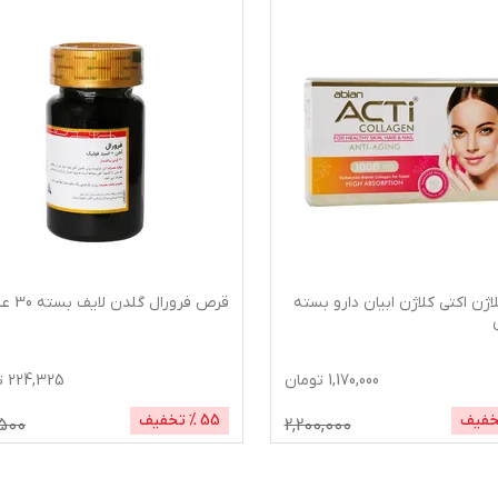
ژن اکتی کلاژن ابیان دارو بسته
قرص فرورال گلدن لایف بسته 30 عددی
1,170,000
تومان
224,325
ت
خفیف
55
% تخفیف
500
2,200,000