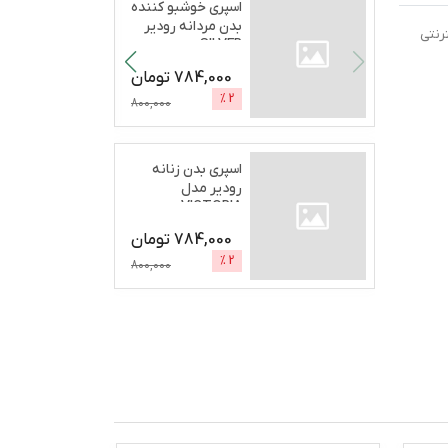
اسپری خوشبو کننده
بدن مردانه رودیر
نترنتی
SILVER
SECRETحج
...
784,000
تومان
%
2
800,000
اسپری بدن زنانه
رودیر مدل
VICTORIA
BOMCHELحجم 200
784,000
تومان
...
%
2
800,000