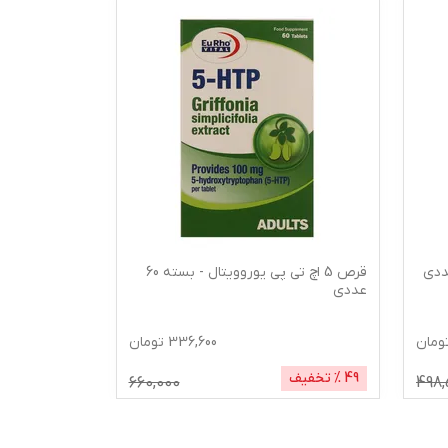
قرص 5 اچ تی پی یوروویتال - بسته 60
عددی
نکستایل ویتا
ومان
336,600
تومان
49
% تخفیف
25
% تخفیف
660,000
498,