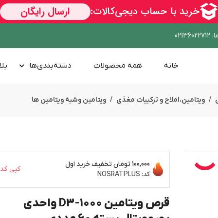
ا
:
02136022712
خانه
همه محصولات
دسته‌بندی‌ها
بلا
ویتامین،املاح و ترکیبات مغذی
ویتامین وشبه ویتامین ها
100,000 تومان
تخفیف خرید اول
کپی کد
کد:
NOSRATPLUS
قرص ویتامین D3-1000 واحدی