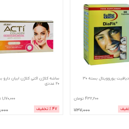
کپسول دیافیت یوروویتال بسته 30
ساشه کلاژن اکتی کلاژن ابیان دارو ب
20 عددی
432,200
تومان
1,170,000
ت
فیف
47
% تخفیف
0,000
737,000