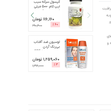
کپسول سرکه سیب
ایپ کام -500 میلی
ای مراقبت
گرم بسته 60 عددی
نه
...
116,160
تومان
بالا،
%
60
290,400
ای
لوسیون ضد آفتاب
به‌صرفه و
بی‌رنگ آردن
سولاریس، SPF 50،
مدل A
...
1,259,060
تومان
%
3
1,298,000