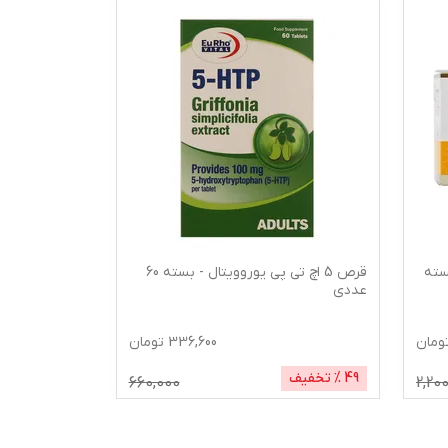
سته
قرص 5 اچ تی پی یوروویتال - بسته 60
عددی
ایجینگ 30 عددی
ومان
336,600
تومان
49
% تخفیف
28
% تخفیف
660,000
2,20