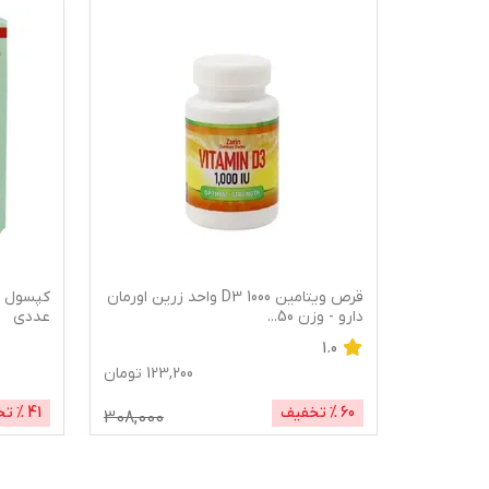
قرص ویتامین D3 1000 واحد زرین اورمان
دارو - وزن 50
...
عددی
1.0
261,
تومان
123,200
تومان
60
% تخفیف
41
% تخ
308,000
270,000