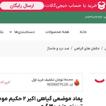
ا
:
02136022712
خانه
همه محصولات
دسته‌بندی‌ها
بلا
مکمل های گیاهی
ضد درد و ماساژ
100,000 تومان
تخفیف خرید اول
کپی کد
کد:
NOSRATPLUS
پماد موضعی گیاهی اکبر 2 حک