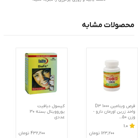
محصولات مشابه
قرص ویتامین D3 1000
کپسول دیافیت
واحد زرین اورمان دارو -
یوروویتال بسته 30
وزن 50
...
عددی
1.0
123,200
تومان
432,200
تومان