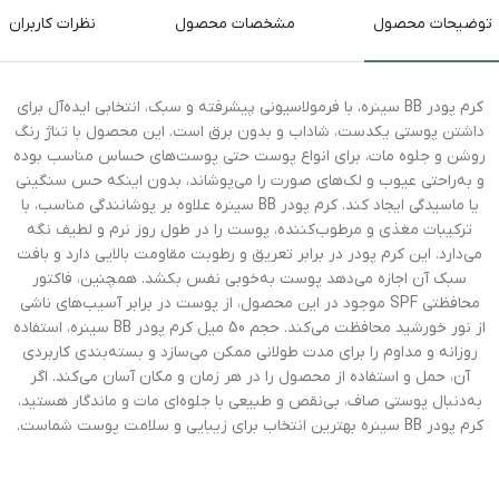
توضیحات محصول
مشخصات محصول
نظرات کاربران
کرم پودر BB سینره، با فرمولاسیونی پیشرفته و سبک، انتخابی ایده‌آل برای
داشتن پوستی یکدست، شاداب و بدون برق است. این محصول با تناژ رنگ
روشن و جلوه مات، برای انواع پوست حتی پوست‌های حساس مناسب بوده
و به‌راحتی عیوب و لک‌های صورت را می‌پوشاند، بدون اینکه حس سنگینی
یا ماسیدگی ایجاد کند. کرم پودر BB سینره علاوه بر پوشانندگی مناسب، با
ترکیبات مغذی و مرطوب‌کننده، پوست را در طول روز نرم و لطیف نگه
می‌دارد. این کرم پودر در برابر تعریق و رطوبت مقاومت بالایی دارد و بافت
سبک آن اجازه می‌دهد پوست به‌خوبی نفس بکشد. همچنین، فاکتور
محافظتی SPF موجود در این محصول، از پوست در برابر آسیب‌های ناشی
از نور خورشید محافظت می‌کند. حجم 50 میل کرم پودر BB سینره، استفاده
روزانه و مداوم را برای مدت طولانی ممکن می‌سازد و بسته‌بندی کاربردی
آن، حمل و استفاده از محصول را در هر زمان و مکان آسان می‌کند. اگر
به‌دنبال پوستی صاف، بی‌نقص و طبیعی با جلوه‌ای مات و ماندگار هستید،
کرم پودر BB سینره بهترین انتخاب برای زیبایی و سلامت پوست شماست.