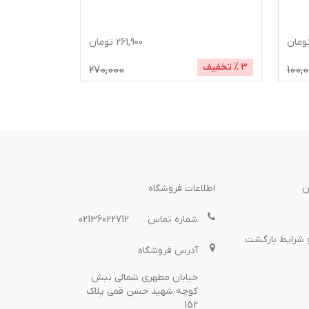
گرم
ومان
261,900
تومان
3
% تخفیف
1
% تخفیف
270,000
100,
ن
اطلاعات فروشگاه
شماره تماس
02136022712
 شرایط بازگشت
آدرس فروشگاه
خیابان مطهری شمالی نبش
کوچه شهید حسن قمی پلاک
152