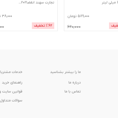
تجارت سهند انقضا202
...
589,000
تومان
38,000
ت
فیف
62
% تخفیف
000
620,000
ما را بیشتر بشناسید
خدمات مشتریا
درباره‌ ما
راهنمای خرید
تماس با ما
قوانین سایت و
سوالات متداول