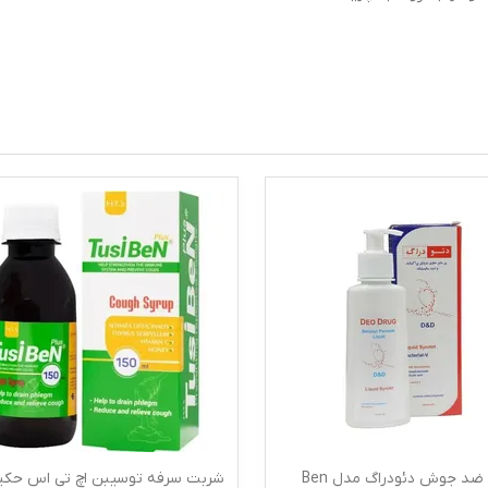
پن مایع ضد جوش دئودراگ مدل Ben
شربت سرفه توسیبن اچ تی اس حکی