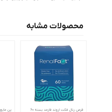
محصولات مشابه
دی
قرص رنال فکت اروند فارمد بسته 60