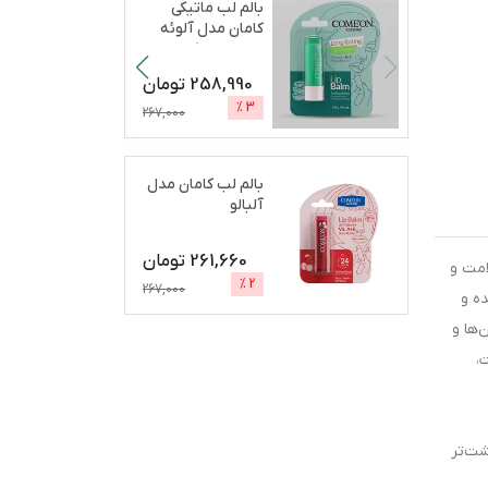
بالم لب ماتیکی
کامان مدل آلوئه
ورا مرطوب‌کننده،
آب
...
258,990
تومان
%
3
267,000
بالم لب کامان مدل
آلبالو
261,660
تومان
ه به سلامت و
%
2
267,000
ه و
‌ها و
،
شت‌تر