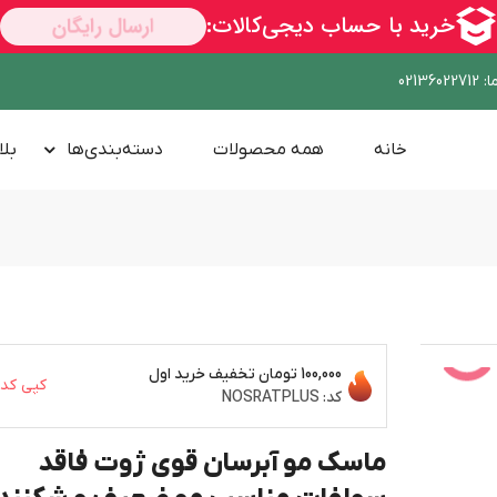
ا
:
02136022712
خانه
همه محصولات
دسته‌بندی‌ها
بلا
100,000 تومان
تخفیف خرید اول
کپی کد
ســــریع
کد:
NOSRATPLUS
ماسک مو آبرسان قوی ژوت فاقد