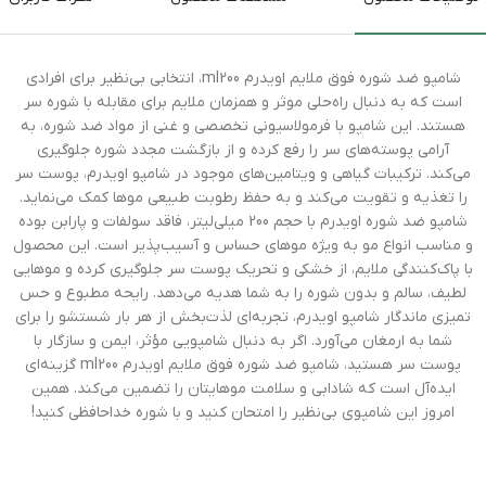
شامپو ضد شوره فوق ملایم اویدرم ml200، انتخابی بی‌نظیر برای افرادی
است که به دنبال راه‌حلی موثر و همزمان ملایم برای مقابله با شوره سر
هستند. این شامپو با فرمولاسیونی تخصصی و غنی از مواد ضد شوره، به
آرامی پوسته‌های سر را رفع کرده و از بازگشت مجدد شوره جلوگیری
می‌کند. ترکیبات گیاهی و ویتامین‌های موجود در شامپو اویدرم، پوست سر
را تغذیه و تقویت می‌کند و به حفظ رطوبت طبیعی موها کمک می‌نماید.
شامپو ضد شوره اویدرم با حجم 200 میلی‌لیتر، فاقد سولفات و پارابن بوده
و مناسب انواع مو به ویژه موهای حساس و آسیب‌پذیر است. این محصول
با پاک‌کنندگی ملایم، از خشکی و تحریک پوست سر جلوگیری کرده و موهایی
لطیف، سالم و بدون شوره را به شما هدیه می‌دهد. رایحه مطبوع و حس
تمیزی ماندگار شامپو اویدرم، تجربه‌ای لذت‌بخش از هر بار شستشو را برای
شما به ارمغان می‌آورد. اگر به دنبال شامپویی مؤثر، ایمن و سازگار با
پوست سر هستید، شامپو ضد شوره فوق ملایم اویدرم ml200 گزینه‌ای
ایده‌آل است که شادابی و سلامت موهایتان را تضمین می‌کند. همین
امروز این شامپوی بی‌نظیر را امتحان کنید و با شوره خداحافظی کنید!