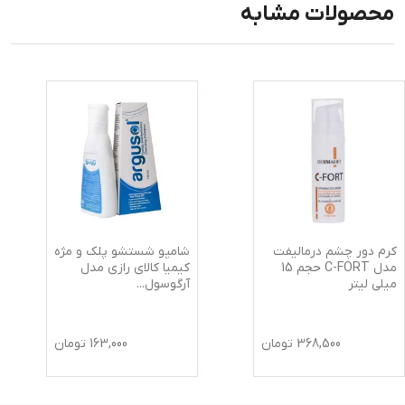
محصولات مشابه
کرم دور چشم درمالیفت
شامپو شستشو پلک و مژه
مدل C-FORT حجم 15
کیمیا کالای رازی مدل
میلی لیتر
آرگوسول
...
368,500
تومان
163,000
تومان