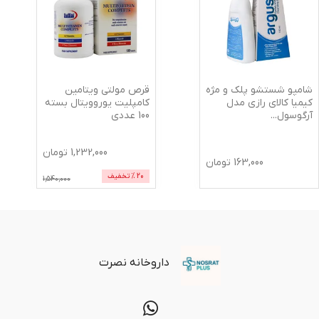
شامپو شستشو پلک و مژه
قرص مولتی ویتامین
کیمیا کالای رازی مدل
کامپلیت یوروویتال بسته
آرگوسول
...
100 عددی
1,232,000
تومان
163,000
تومان
20
% تخفیف
1,540,000
داروخانه نصرت