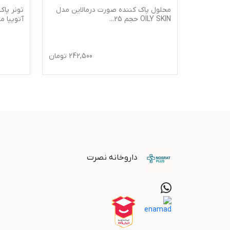
سی فکتور،
محلول پاک کننده صورت درمالاین مدل
تونر پا
OILY SKIN حجم 25
...
آتوپیا مدل li
242,
تومان
242,500
تومان
داروخانه نصرت