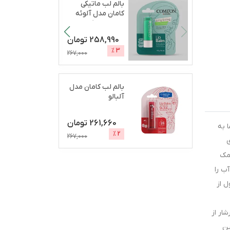
بالم لب ماتیکی
کامان مدل آلوئه
ورا مرطوب‌کننده،
آب
...
258,990
تومان
%
3
267,000
بالم لب کامان مدل
آلبالو
261,660
تومان
 به
%
2
267,000
ی
ا کمک
ب را
ل از
ار از
ین