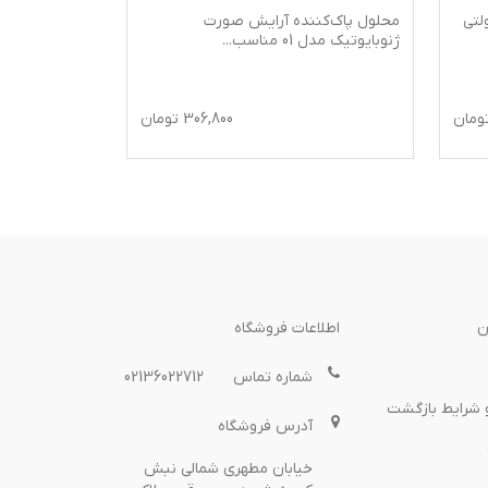
لتی
محلول پاک‌کننده آرایش صورت
محلول پاک ک
ژنوبایوتیک مدل 01 مناسب
...
درماتیپیک 250 میلی لیتر
ومان
306,800
تومان
ن
اطلاعات فروشگاه
شماره تماس
02136022712
 شرایط بازگشت
آدرس فروشگاه
خیابان مطهری شمالی نبش