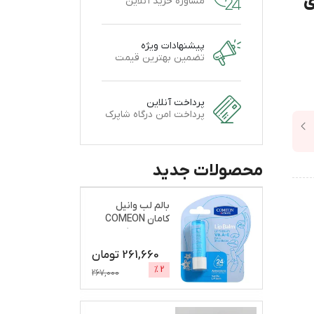
ی
مشاوره خرید آنلاین
پیشنهادات ویژه
تضمین بهترین قیمت
پرداخت آنلاین
پرداخت امن درگاه شاپرک
محصولات جدید
بالم لب وانیل
کامان COMEON
نرم و براق کننده
261,660
تومان
%
2
267,000