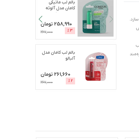
بالم لب ماتیکی
کامان مدل آلوئه
ورا مرطوب‌کننده،
ازد.
آب
...
258,990
تومان
س
%
3
267,000
ب
بالم لب کامان مدل
ه‌مند
آلبالو
261,660
تومان
%
2
267,000