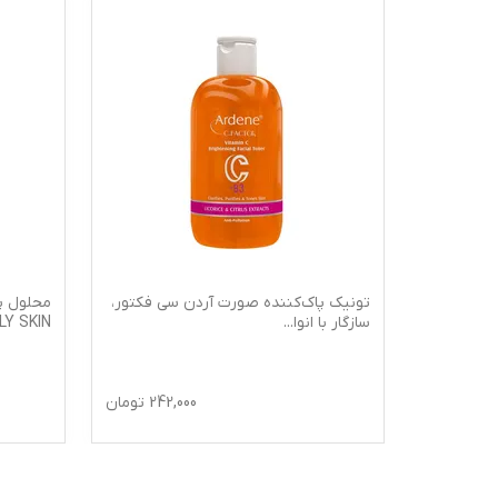
تونیک پاک‌کننده صورت آردن سی فکتور،
محلول پ
سازگار با انوا
...
OILY SKIN حجم
249
تومان
242,000
تومان