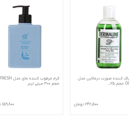
اک کننده صورت درمالاین مدل
کرم مرطوب کننده مای مد
 25
...
حجم 300 میلی لیتر
242,500
تومان
159,800
ت