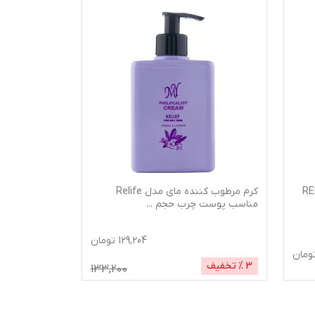
ل REFRESH
کرم مرطوب کننده مای مدل Relife
مناسب پوست چرب حجم
...
129,204
تومان
ومان
3
% تخفیف
133,200