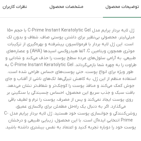
توضیحات محصول
مشخصات محصول
نظرات کاربران
ژل لایه بردار پرایم مدل C-Prime Instant Keratolytic Gel با حجم 150
میلی‌لیتر، محصولی بی‌نظیر برای داشتن پوستی صاف، شفاف و بدون لک
است. این ژل لایه بردار با فرمولاسیون پیشرفته و بهره‌گیری از ترکیبات
موثری همچون ویتامین C، آلفا هیدروکسی اسیدها (AHA) و عصاره‌های
طبیعی، به آرامی سلول‌های مرده سطح پوست را حذف می‌کند و شادابی و
طراوت را به چهره شما بازمی‌گرداند. C-Prime Instant Keratolytic Gel به
طور ویژه برای انواع پوست، حتی پوست‌های حساس طراحی شده است.
استفاده منظم از این ژل، به کاهش تیرگی‌ها، لک‌های ناشی از آفتاب و جای
جوش کمک می‌کند و منافذ پوست را کوچک‌تر و شفاف‌تر نشان می‌دهد.
بافت سبک و جذب سریع این محصول، احساس چسبندگی یا سنگینی بر
روی پوست ایجاد نمی‌کند و پس از مصرف، پوست را نرم و لطیف باقی
می‌گذارد. اگر به دنبال یک راه‌حل مطمئن برای پاکسازی عمیق،
روشن‌کنندگی و جوانسازی پوست خود هستید، ژل لایه بردار پرایم مدل C-
Prime انتخابی ایده‌آل است. با این محصول، زیبایی طبیعی و درخشان
پوست خود را دوباره تجربه کنید و اعتماد به نفس بیشتری داشته باشید.