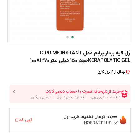
ژل لایه بردار پرایم مدل C-PRIME INSTANT
KERATOLYTIC GELحجم 150 میلی لیتر10081270
ارسال از
3
روز کاری
100,000 تومان
تخفیف خرید اول
کپی کد
کد:
NOSRATPLUS